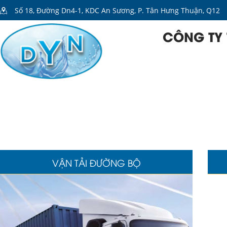
Số 18, Đường Dn4-1, KDC An Sương, P. Tân Hưng Thuận, Q12
CÔNG TY 
TRANG CHỦ
GI
VẬN TẢI ĐƯỜNG BỘ